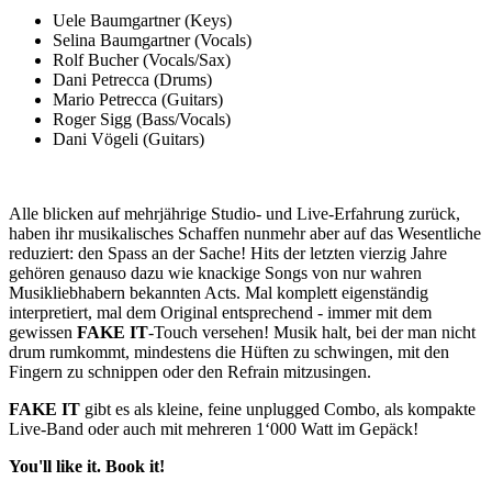
Uele Baumgartner (Keys)
Selina Baumgartner (Vocals)
Rolf Bucher (Vocals/Sax)
Dani Petrecca (Drums)
Mario Petrecca (Guitars)
Roger Sigg (Bass/Vocals)
Dani Vögeli (Guitars)
Alle blicken auf mehrjährige Studio- und Live-Erfahrung zurück,
haben ihr musikalisches Schaffen nunmehr aber auf das Wesentliche
reduziert: den Spass an der Sache! Hits der letzten vierzig Jahre
gehören genauso dazu wie knackige Songs von nur wahren
Musikliebhabern bekannten Acts. Mal komplett eigenständig
interpretiert, mal dem Original entsprechend - immer mit dem
gewissen
FAKE IT
-Touch versehen! Musik halt, bei der man nicht
drum rumkommt, mindestens die Hüften zu schwingen, mit den
Fingern zu schnippen oder den Refrain mitzusingen.
FAKE IT
gibt es als kleine, feine unplugged Combo, als kompakte
Live-Band oder auch mit mehreren 1‘000 Watt im Gepäck!
You'll like it. Book it!